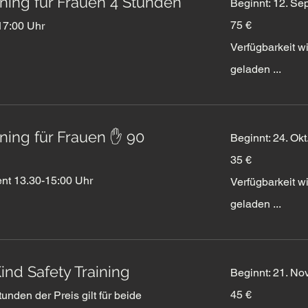
ining für Frauen 4 Stunden
Beginnt: 12. Sep
75
75 €
17:00 Uhr
Euro
Verfügbarkeit w
geladen ...
ining für Frauen ✋ 90
Beginnt: 24. Okt
35
35 €
Euro
nt 13.30-15:00 Uhr
Verfügbarkeit w
geladen ...
ind Safety Training
Beginnt: 21. Nov
45
45 €
unden der Preis gilt für beide
Euro