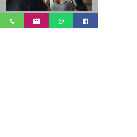
Selbstverteidigung
Einsatz von SV-Techniken​​
Erlernen und Entdecken von
Verteidigungsmöglichkeiten​​
Einfache, effektive Techniken​​
Vorhandene Fähigkeiten wecken​​
Notwehrrecht und Nothilfe kennenlernen​
Gut zu wissen!
Prävention - Selbstbehauptung -
Gesetzeslage