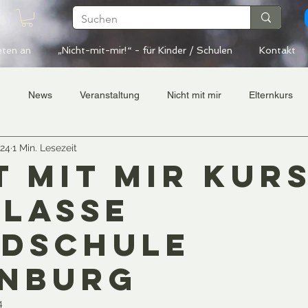
den
eten an
„Nicht-mit-mir!“ - für Kinder / Schulen
Kontakt
n
News
Veranstaltung
Nicht mit mir
Elternkurs
024
1 Min. Lesezeit
t mit mir Kur
Klasse
dschule
nburg
4