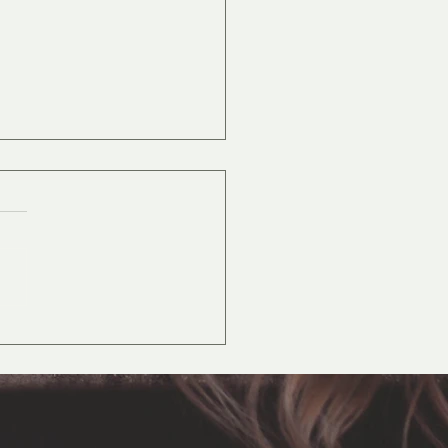
cht mit mir
rs in
ibach