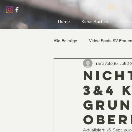
Anmel
Home
Kurse Buchen
Wir bi
Alle Beiträge
Video Spots SV Fraue
ranavolo
16. Juli 2
SV Fortgeschrittene
Nich
3&4 
Grun
Ober
Aktualisiert:
26. Sept. 202